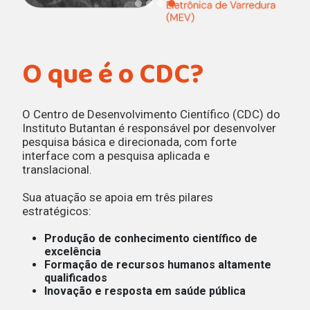
O que é o CDC?
Centro de
Desenvolvimento
O Centro de Desenvolvimento Científico (CDC) do
Científico do Instituto
Instituto Butantan é responsável por desenvolver
pesquisa básica e direcionada, com forte
Butantan
interface com a pesquisa aplicada e
translacional.
Pesquisa básica e aplicada para o
Sua atuação se apoia em três pilares
avanço da ciência e da saúde
estratégicos:
Produção de conhecimento científico de
excelência
Formação de recursos humanos altamente
qualificados
Inovação e resposta em saúde pública