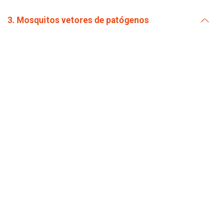
3. Mosquitos vetores de patógenos
4. Ecotoxicologia
5. Estudos morfológicos e bioprospecção de
moléculas de carrapatos
Pesquisadores