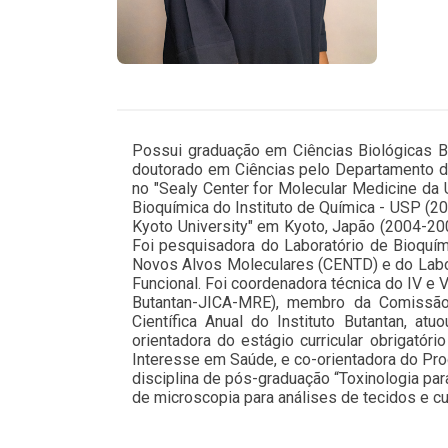
Possui graduação em Ciências Biológicas Ba
doutorado em Ciências pelo Departamento d
no "Sealy Center for Molecular Medicine da
Bioquímica do Instituto de Química - USP (2
Kyoto University" em Kyoto, Japão (2004-200
Foi pesquisadora do Laboratório de Bioquím
Novos Alvos Moleculares (CENTD) e do Laborat
Funcional. Foi coordenadora técnica do IV e
Butantan-JICA-MRE), membro da Comissão
Científica Anual do Instituto Butantan, a
orientadora do estágio curricular obrigató
Interesse em Saúde, e co-orientadora do Pr
disciplina de pós-graduação “Toxinologia pa
de microscopia para análises de tecidos e cul