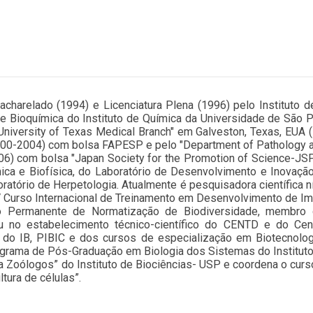
charelado (1994) e Licenciatura Plena (1996) pelo Instituto d
e Bioquímica do Instituto de Química da Universidade de São 
 University of Texas Medical Branch" em Galveston, Texas, EUA
000-2004) com bolsa FAPESP e pelo "Department of Pathology a
6) com bolsa "Japan Society for the Promotion of Science-JSP
ica e Biofísica, do Laboratório de Desenvolvimento e Inovaçã
ório de Herpetologia. Atualmente é pesquisadora científica nív
 V Curso Internacional de Treinamento em Desenvolvimento de Imu
 Permanente de Normatização de Biodiversidade, membro 
tuou no estabelecimento técnico-científico do CENTD e do C
rio do IB, PIBIC e dos cursos de especialização em Biotecnol
ograma de Pós-Graduação em Biologia dos Sistemas do Instituto
ra Zoólogos” do Instituto de Biociências- USP e coordena o curs
tura de células”.