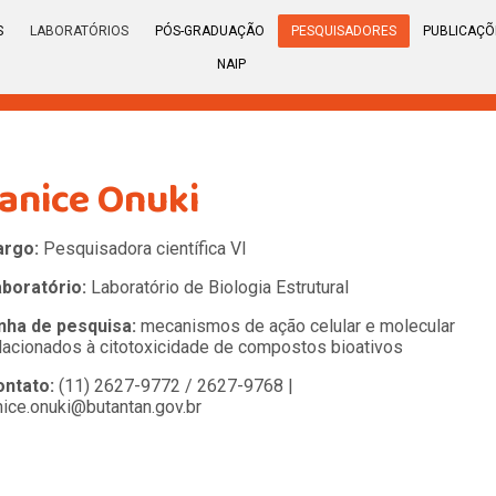
S
LABORATÓRIOS
PÓS-GRADUAÇÃO
PESQUISADORES
PUBLICAÇÕ
NAIP
Janice Onuki
argo:
Pesquisadora científica VI
aboratório:
Laboratório de Biologia Estrutural
nha de pesquisa:
mecanismos de ação celular e molecular
lacionados à citotoxicidade de compostos bioativos
ontato:
(11) 2627-9772 / 2627-9768 |
nice.onuki@butantan.gov.br