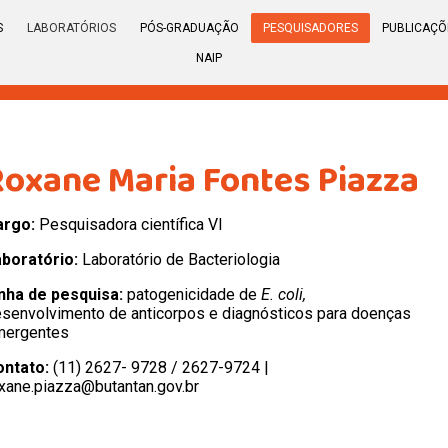
S
LABORATÓRIOS
PÓS-GRADUAÇÃO
PESQUISADORES
PUBLICAÇÕ
NAIP
Roxane Maria Fontes Piazza
argo:
Pesquisadora científica VI
aboratório:
Laboratório de Bacteriologia
nha de pesquisa:
patogenicidade de
E. coli,
senvolvimento de anticorpos e diagnósticos para doenças
mergentes
ontato:
(11) 2627- 9728 / 2627-9724 |
xane.piazza@butantan.gov.br