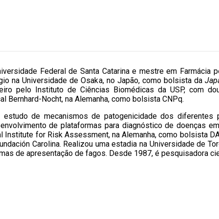
iversidade Federal de Santa Catarina e mestre em Farmácia p
gio na Universidade de Osaka, no Japão, como bolsista da
Jap
iro pelo Instituto de Ciências Biomédicas da USP, com dou
ical Bernhard-Nocht, na Alemanha, como bolsista CNPq.
o estudo de mecanismos de patogenicidade dos diferentes 
senvolvimento de plataformas para diagnóstico de doenças e
ral Institute for Risk Assessment, na Alemanha, como bolsista 
ndación Carolina. Realizou uma estadia na Universidade de To
rmas de apresentação de fagos. Desde 1987, é pesquisadora cient