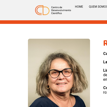
HOME
QUEM SOMO
C
L
Li
de
e
C
ro