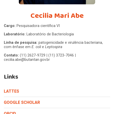
Cecilia Mari Abe
Cargo:
Pesquisadora científica VI
Laboratório:
Laboratório de Bacteriologia
Linha de pesquisa:
patogenicidade e virulência bacteriana,
com ênfase em
E. coli
e
Leptospira
Contato:
(11) 2627-9729 | (11) 3723-7046 |
cecilia.abe@butantan.gov.br
Links
LATTES
GOOGLE SCHOLAR
ORCID