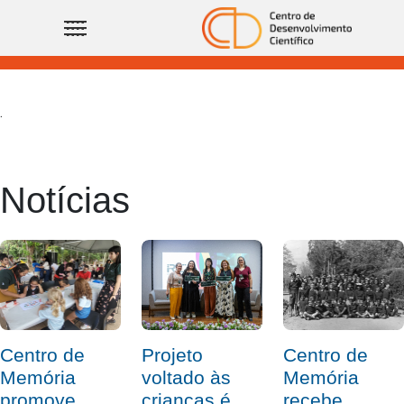
.
Notícias
Centro de
Centro de
Projeto
Memória
Memória
voltado às
promove
recebe
crianças é