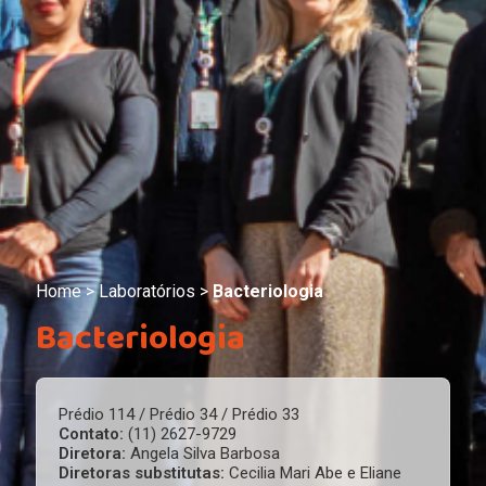
Home
>
Laboratórios
>
Bacteriologia
Bacteriologia
Prédio 114 / Prédio 34 / Prédio 33
Contato:
(11) 2627-9729
Diretora:
Angela Silva Barbosa
Diretoras substitutas:
Cecilia Mari Abe e Eliane