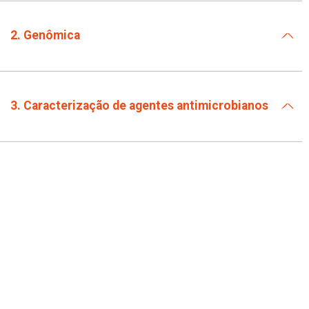
2. Genômica
3. Caracterização de agentes antimicrobianos
4. Anticorpos recombinantes e ensaios
imunossorológicos
5. Tecnologia de alta pressão (TAP) para
renaturação de proteínas de interesse
biotecnológico