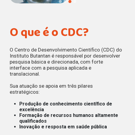
O que é o CDC?
Centro de
Desenvolvimento
O Centro de Desenvolvimento Científico (CDC) do
Científico do Instituto
Instituto Butantan é responsável por desenvolver
pesquisa básica e direcionada, com forte
Butantan
interface com a pesquisa aplicada e
translacional.
Pesquisa básica e aplicada para o
Sua atuação se apoia em três pilares
avanço da ciência e da saúde
estratégicos:
Produção de conhecimento científico de
excelência
Formação de recursos humanos altamente
qualificados
Inovação e resposta em saúde pública