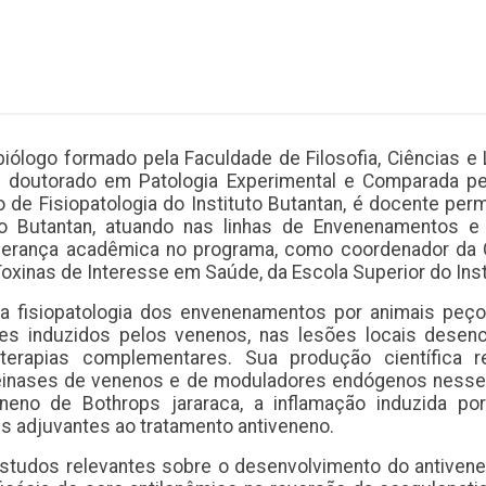
ólogo formado pela Faculdade de Filosofia, Ciências e
doutorado em Patologia Experimental e Comparada pel
io de Fisiopatologia do Instituto Butantan, é docente 
uto Butantan, atuando nas linhas de Envenenamentos e
liderança acadêmica no programa, como coordenador d
inas de Interesse em Saúde, da Escola Superior do Insti
se na fisiopatologia dos envenenamentos por animais p
ares induzidos pelos venenos, nas lesões locais dese
erapias complementares. Sua produção científica r
inases de venenos e de moduladores endógenos nesses
eneno de Bothrops jararaca, a inflamação induzida po
s adjuvantes ao tratamento antiveneno.
estudos relevantes sobre o desenvolvimento do antivene