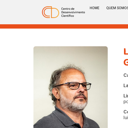
HOME
QUEM SOMO
C
La
L
p
C
lu