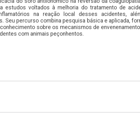
icácia do soro antilonômico na reversão da coagulopati
a estudos voltados à melhoria do tratamento de acide
inflamatórios na reação local desses acidentes, alé
s. Seu percurso combina pesquisa básica e aplicada, fo
 do conhecimento sobre os mecanismos de envenenamento
identes com animais peçonhentos.