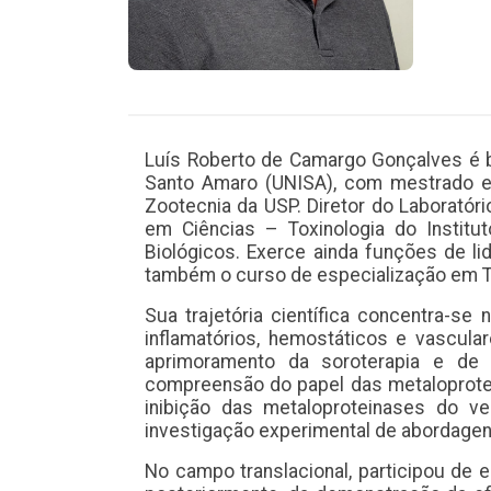
Luís Roberto de Camargo Gonçalves é bi
Santo Amaro (UNISA), com mestrado e 
Zootecnia da USP. Diretor do Laboratór
em Ciências – Toxinologia do Instit
Biológicos. Exerce ainda funções de 
também o curso de especialização em Tox
Sua trajetória científica concentra-
inflamatórios, hemostáticos e vascul
aprimoramento da soroterapia e de t
compreensão do papel das metaloprote
inibição das metaloproteinases do v
investigação experimental de abordagen
No campo translacional, participou de 