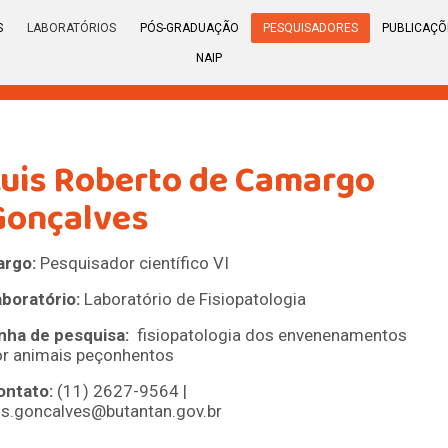
S
LABORATÓRIOS
PÓS-GRADUAÇÃO
PESQUISADORES
PUBLICAÇÕ
NAIP
Luis Roberto de Camargo
Gonçalves
argo:
Pesquisador científico VI
boratório:
Laboratório de Fisiopatologia
inha de pesquisa:
fisiopatologia dos envenenamentos
or animais peçonhentos
ontato:
(11) 2627-9564 |
is.goncalves@butantan.gov.br