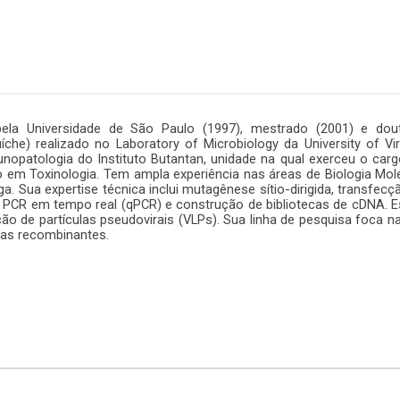
ela Universidade de São Paulo (1997), mestrado (2001) e do
he) realizado no Laboratory of Microbiology da University of Virg
munopatologia do Instituto Butantan, unidade na qual exerceu o ca
em Toxinologia. Tem ampla experiência nas áreas de Biologia Mol
. Sua expertise técnica inclui mutagênese sítio-dirigida, transfec
l, PCR em tempo real (qPCR) e construção de bibliotecas de cDNA. 
ução de partículas pseudovirais (VLPs). Sua linha de pesquisa foca
nas recombinantes.