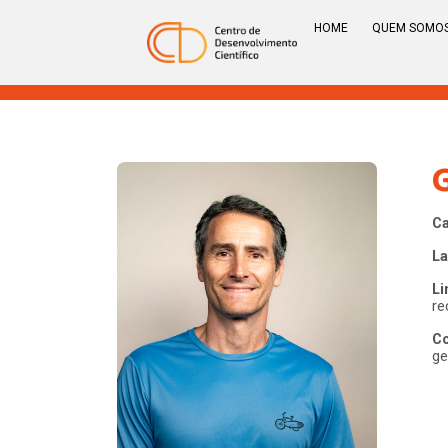
HOME
QUEM SOMO
C
La
Li
re
Co
ge