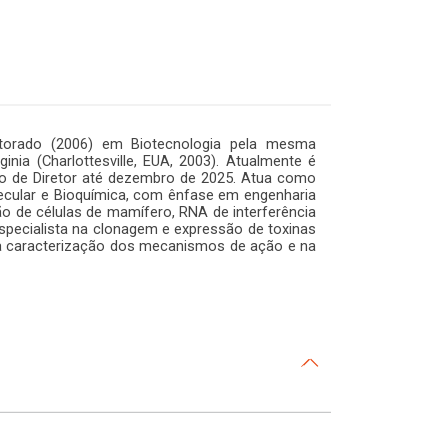
utorado (2006) em Biotecnologia pela mesma
inia (Charlottesville, EUA, 2003). Atualmente é
rgo de Diretor até dezembro de 2025. Atua como
ecular e Bioquímica, com ênfase em engenharia
ção de células de mamífero, RNA de interferência
Especialista na clonagem e expressão de toxinas
 na caracterização dos mecanismos de ação e na