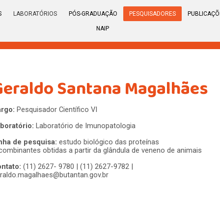
S
LABORATÓRIOS
PÓS-GRADUAÇÃO
PESQUISADORES
PUBLICAÇÕ
NAIP
Geraldo Santana Magalhães
argo:
P
esquisador Científico VI
boratório:
Laboratório de Imunopatologia
nha de pesquisa:
estudo biológico das proteínas
combinantes obtidas a partir da glândula de veneno de animais
ntato:
(
11) 2627- 9780 | (11) 2627-9782
|
raldo.magalhaes@butantan.gov.br