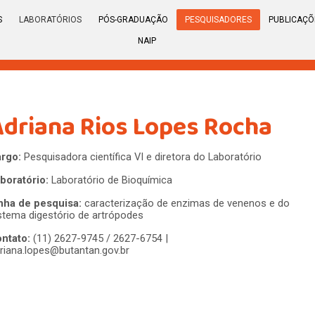
S
LABORATÓRIOS
PÓS-GRADUAÇÃO
PESQUISADORES
PUBLICAÇÕ
NAIP
Adriana Rios Lopes Rocha
rgo:
Pesquisadora científica VI e diretora do Laboratório
boratório:
Laboratório de Bioquímica
nha de pesquisa:
caracterização de enzimas de venenos e do
stema digestório de artrópodes
ntato:
(11) 2627-9745 / 2627-6754 |
riana.lopes@butantan.gov.br