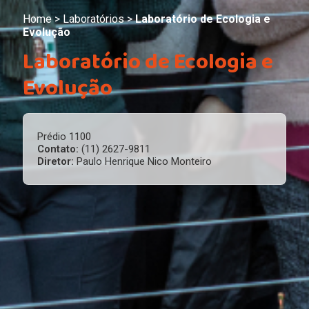
Home
>
Laboratórios
>
Laboratório de Ecologia e
Evolução
Laboratório de Ecologia e
Evolução
Prédio 1100
Contato:
(11) 2627-9811
Diretor:
Paulo Henrique Nico Monteiro