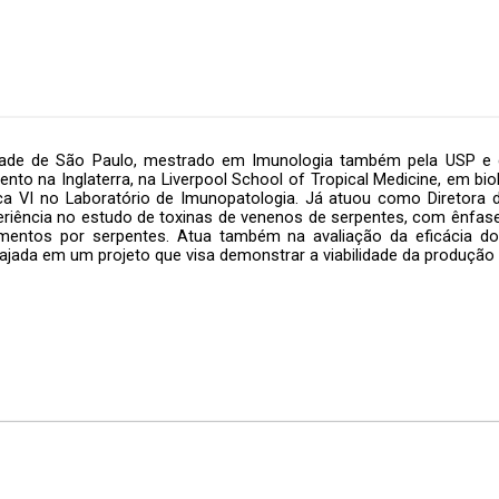
dade de São Paulo, mestrado em Imunologia também pela USP e d
to na Inglaterra, na Liverpool School of Tropical Medicine, em bio
ca VI no Laboratório de Imunopatologia. Já atuou como Diretora d
periência no estudo de toxinas de venenos de serpentes, com ênfa
entos por serpentes. Atua também na avaliação da eficácia do
jada em um projeto que visa demonstrar a viabilidade da produção 