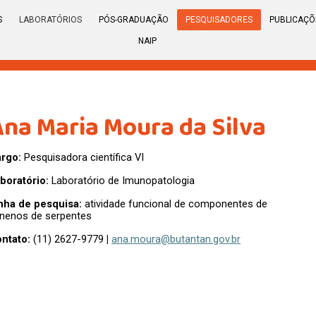
S
LABORATÓRIOS
PÓS-GRADUAÇÃO
PESQUISADORES
PUBLICAÇÕ
NAIP
Ana Maria Moura da Silva
argo:
Pesquisadora científica VI
boratório:
Laboratório de Imunopatologia
nha de pesquisa:
atividade funcional de componentes de
nenos de serpentes
ntato:
(11) 2627-9779
|
ana.moura@butantan.gov.br