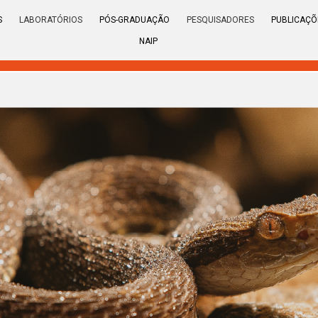
S
LABORATÓRIOS
PÓS-GRADUAÇÃO
PESQUISADORES
PUBLICAÇÕ
NAIP