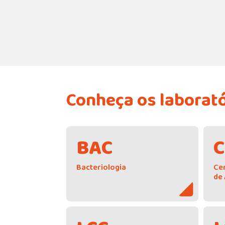
Instituto Buta
Pesquisa básica e aplicada p
avanço da ciência e da saúde
Conheça os laborat
BAC
Bacteriologia
Ce
de