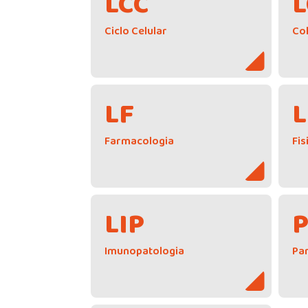
LCC
L
Ciclo Celular
Co
LF
L
Farmacologia
Fis
LIP
Imunopatologia
Par