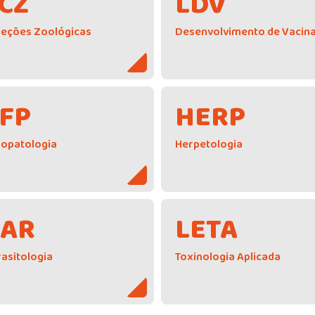
CZ
LDV
leções Zoológicas
Desenvolvimento de Vacin
FP
HERP
iopatologia
Herpetologia
PAR
LETA
asitologia
Toxinologia Aplicada