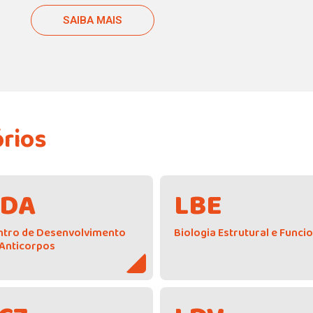
ntan
SAIBA MAIS
ara o
órios
CDA
LBE
ntro de Desenvolvimento
Biologia Estrutural e Funci
 Anticorpos