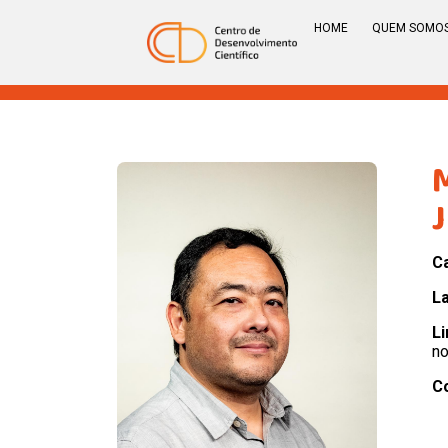
HOME
QUEM SOMO
C
La
Li
no
C