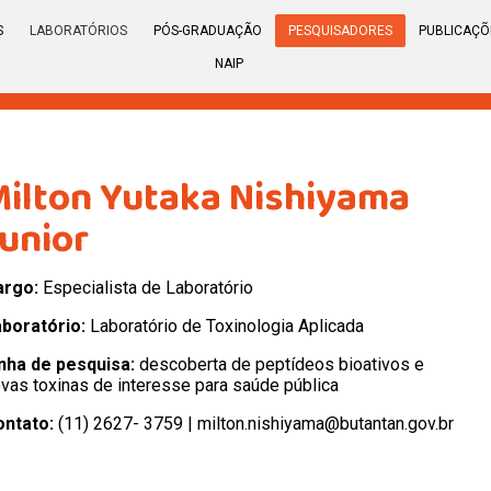
S
LABORATÓRIOS
PÓS-GRADUAÇÃO
PESQUISADORES
PUBLICAÇÕ
NAIP
Milton Yutaka Nishiyama
Junior
argo:
Especialista de Laboratório
boratório:
Laboratório de Toxinologia Aplicada
nha de pesquisa:
descoberta de peptídeos bioativos e
vas toxinas de interesse para saúde pública
ontato:
(11) 2627- 3759 | milton.nishiyama@butantan.gov.br