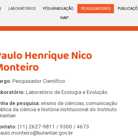
S
LABORATÓRIOS
PÓS-GRADUAÇÃO
PESQUISADORES
PUBLICAÇÕ
NAIP
Paulo Henrique Nico
Monteiro
argo:
Pesquisador Científico
aboratório:
Laboratório de Ecologia e Evolução
inha de pesquisa:
ensino de ciências, comunicação
blica da ciência e história institucional do Instituto
utantan
ontato:
(11) 2627-9811 / 9300 / 4673
 paulo.monteiro@butantan.gov.br