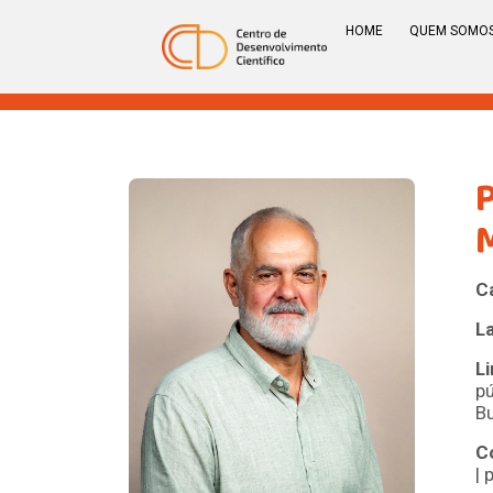
HOME
QUEM SOMO
C
L
L
pú
B
C
|