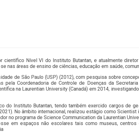
científico Nível VI do Instituto Butantan, e atualmente direto
a-se nas áreas de ensino de ciências, educação em saúde, comun
idade de São Paulo (USP) (2012), com pesquisa sobre concepç
as pela Coordenadoria de Controle de Doenças da Secretari
ntífica na Laurentian University (Canadá) em 2014, investiga
o do Instituto Butantan, tendo também exercido cargos de ge
2021). No âmbito internacional, realizou estágio como Scientist
dor no programa de Science Communication da Laurentian Univer
resse em espaços não escolares tais como museus, centros
ia