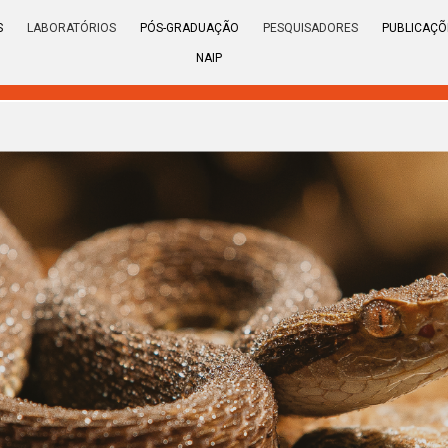
S
LABORATÓRIOS
PÓS-GRADUAÇÃO
PESQUISADORES
PUBLICAÇÕ
NAIP