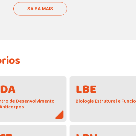
ntan
SAIBA MAIS
ara o
órios
CDA
LBE
ntro de Desenvolvimento
Biologia Estrutural e Funci
 Anticorpos