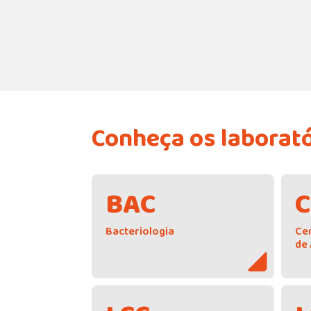
Instituto Buta
Pesquisa básica e aplicada p
avanço da ciência e da saúde
Conheça os laborat
BAC
Bacteriologia
Ce
de