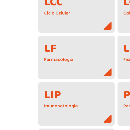
LCC
L
Ciclo Celular
Co
LF
L
Farmacologia
Fis
LIP
Imunopatologia
Par