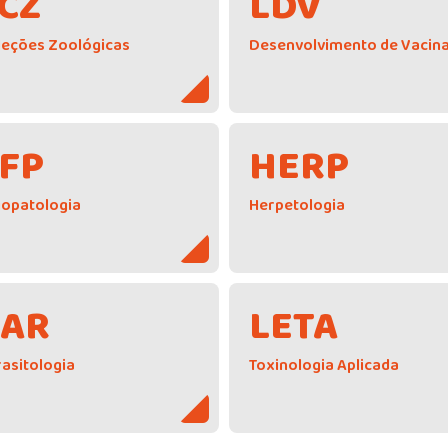
CZ
LDV
leções Zoológicas
Desenvolvimento de Vacin
FP
HERP
iopatologia
Herpetologia
PAR
LETA
asitologia
Toxinologia Aplicada